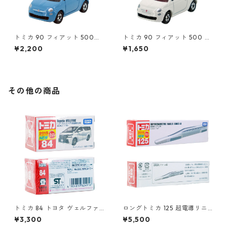
トミカ 90 フィアット 500
トミカ 90 フィアット 500 #1
（初回特別カラー）#1047108
0471011
¥2,200
¥1,650
0
その他の商品
トミカ 84 トヨタ ヴェルファ
ロングトミカ 125 超電導リニ
イア（初回特別仕様）#10824
ア L0系 #10824619
¥3,300
¥5,500
916