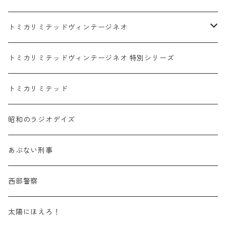
赤箱 - 絶版（廃盤）トミカ No.1-9
TLV - No. LV-00-09
日産 / NISSAN
赤箱 - 絶版（廃盤）ロングトミカ No.121-
TLV - 車種別
トミカリミテッドヴィンテージネオ
赤箱 - 絶版（廃盤）トミカ No.10-19
TLV - No. LV-10-19
乗用車
スバル / SUBARU
赤箱 - 車種別
TLVN - NEW LINEUP
トミカリミテッドヴィンテージネオ 特別シリーズ
赤箱 - 絶版（廃盤）トミカ No.20-29
TLV - No. LV-20-29
商用車・公用車
乗用車
スズキ / SUZUKI
TLVN - No. LV-00-219
トミカリミテッド
赤箱 - 絶版（廃盤）トミカ No.30-39
TLV - No. LV-30-39
建設車両・作業車
商用車・公用車
TLVN - No. LV-00-09
三菱 / MITSUBISHI
TLVN - 車種別
昭和のラジオデイズ
赤箱 - 絶版（廃盤）トミカ No.40-49
TLV - No. LV-40-49
その他
建設車両・作業車
TLVN - No. LV-10-19
乗用車
シボレー / Chevrolet
あぶない刑事
赤箱 - 絶版（廃盤）トミカ No.50-59
TLV - No. LV-50-59
その他
TLVN - No. LV-20-29
商用車・公用車
ビー・エム・ダブリュー / BMW
西部警察
赤箱 - 絶版（廃盤）トミカ No.60-69
TLV - No. LV-60-69
TLVN - No. LV-30-39
建設車両・作業車
レクサス / LEXUS
太陽にほえろ！