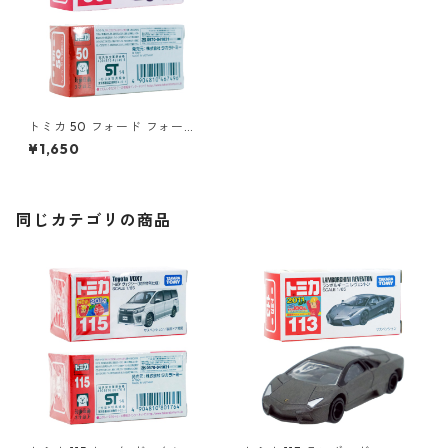
トミカ 50 フォード フォーカ
ス RS (初回特別カラー) #104
¥1,650
67496
同じカテゴリの商品