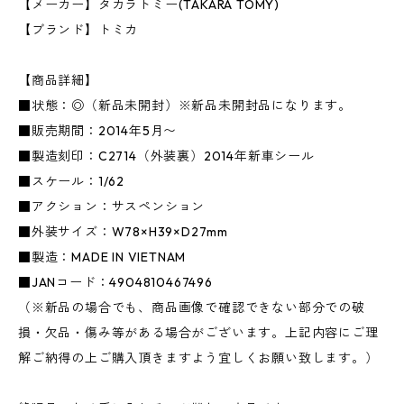
【メーカー】タカラトミー(TAKARA TOMY)
【ブランド】トミカ
【商品詳細】
■状態：◎（新品未開封）※新品未開封品になります。
■販売期間：2014年5月〜
■製造刻印：C2714（外装裏）2014年新車シール
■スケール：1/62
■アクション：サスペンション
■外装サイズ：W78×H39×D27mm
■製造：MADE IN VIETNAM
■JANコード：4904810467496
（※新品の場合でも、商品画像で確認できない部分での破
損・欠品・傷み等がある場合がございます。上記内容にご理
解ご納得の上ご購入頂きますよう宜しくお願い致します。）