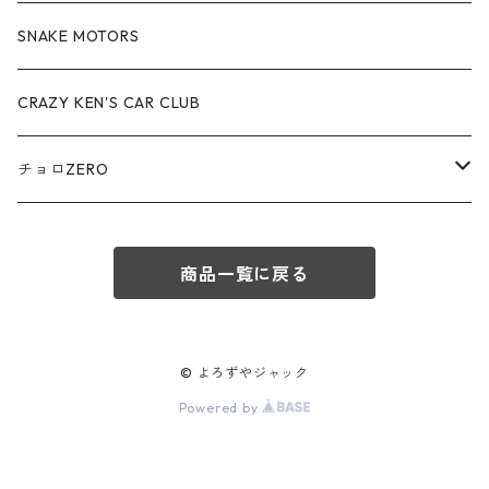
赤箱 - 絶版（廃盤）トミカ No.70-79
TLV - No. LV-70-79
TLVN - No. LV-40-49
その他
アウディ / Audi
SNAKE MOTORS
赤箱 - 絶版（廃盤）トミカ No.80-89
TLV - No. LV-80-89
TLVN - No. LV-50-59
ロータス / LOTUS
CRAZY KEN'S CAR CLUB
赤箱 - 絶版（廃盤）トミカ No.90-99
TLV - No. LV-90-99
TLVN - No. LV-60-69
三菱ふそう/ MITSUBISHI FUSO
チョロZERO
赤箱 - 絶版（廃盤）トミカ No.100-109
TLV - No. LV-100-109
TLVN - No. LV-70-79
コマツ / KOMATSU
チョロQZERO - No.Z-00-75
赤箱 - 絶版（廃盤）トミカ No.110-119
TLV - No. LV-110-119
TLVN - No. LV-80-89
商品一覧に戻る
チョロQZERO - No. Z-00-09
その他
あぶない刑事
赤箱 - 絶版（廃盤）トミカ No.120
TLV - No. LV-120-129
TLVN - No. LV-90-99
チョロQZERO - No. Z-10-19
フォード / Ford
西部警察
© よろずやジャック
TLV - No. LV-130-139
TLVN - No. LV-100-109
Powered by
チョロQZERO - No. Z-20-29
アバルト / ABARTH
TLV - No. LV-140-149
TLVN - No. LV-110-119
チョロQZERO - No. Z-30-39