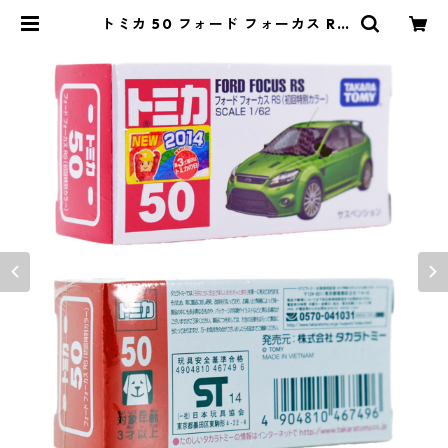
トミカ 50 フォード フォーカス RS
(初回特別カラー) #10467496 | よ
ろずやジャック