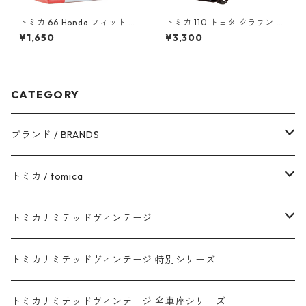
トミカ 66 Honda フィット #1
トミカ 110 トヨタ クラウン パ
0824640
トロールカー #10785552
¥1,650
¥3,300
CATEGORY
ブランド / BRANDS
トヨタ / TOYOTA
トミカ / tomica
ダイハツ / DAIHATSU
赤箱 - 現行トミカ
トミカリミテッドヴィンテージ
マツダ / MAZDA
赤箱 - 限定トミカ 初回特別カラー
TLV - NEW LINEUP
トミカリミテッドヴィンテージ 特別シリーズ
ホンダ / HONDA
赤箱 - 絶版（廃盤）トミカ No.1-120
TLV - No. LV-00-195
トミカリミテッドヴィンテージ 名車座シリーズ