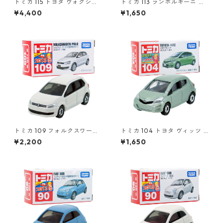
トミカ 115 トヨタ ヴォクシー
トミカ 113 ランボルギーニ レ
（初回特別仕様）#10801764
ヴェントン #10359791
¥4,400
¥1,650
トミカ 109 フォルクスワーゲ
トミカ 104 トヨタ ヴィッツ #
ン ポロ（初回特別カラー）#1
10392507
¥2,200
¥1,650
0467380