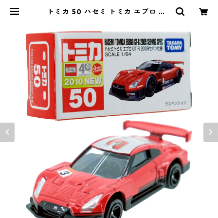
トミカ 50 ハセミ トミカ エブロ GT
-R 2009 セパン仕様 #10333852 |
よろずやジャック