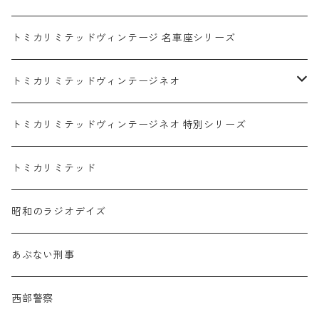
ホンダ / HONDA
赤箱 - 絶版（廃盤）トミカ No.1-120
TLV - No. LV-00-195
トミカリミテッドヴィンテージ 名車座シリーズ
赤箱 - 絶版（廃盤）トミカ No.1-9
TLV - No. LV-00-09
日産 / NISSAN
赤箱 - 絶版（廃盤）ロングトミカ No.121-
TLV - 車種別
トミカリミテッドヴィンテージネオ
赤箱 - 絶版（廃盤）トミカ No.10-19
TLV - No. LV-10-19
乗用車
スバル / SUBARU
赤箱 - 車種別
TLVN - NEW LINEUP
トミカリミテッドヴィンテージネオ 特別シリーズ
赤箱 - 絶版（廃盤）トミカ No.20-29
TLV - No. LV-20-29
商用車・公用車
乗用車
スズキ / SUZUKI
TLVN - No. LV-00-219
トミカリミテッド
赤箱 - 絶版（廃盤）トミカ No.30-39
TLV - No. LV-30-39
建設車両・作業車
商用車・公用車
TLVN - No. LV-00-09
三菱 / MITSUBISHI
TLVN - 車種別
昭和のラジオデイズ
赤箱 - 絶版（廃盤）トミカ No.40-49
TLV - No. LV-40-49
その他
建設車両・作業車
TLVN - No. LV-10-19
乗用車
シボレー / Chevrolet
あぶない刑事
赤箱 - 絶版（廃盤）トミカ No.50-59
TLV - No. LV-50-59
その他
TLVN - No. LV-20-29
商用車・公用車
ビー・エム・ダブリュー / BMW
西部警察