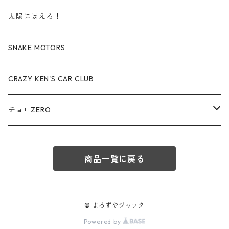
赤箱 - 絶版（廃盤）トミカ No.60-69
TLV - No. LV-60-69
TLVN - No. LV-30-39
建設車両・作業車
レクサス / LEXUS
太陽にほえろ！
赤箱 - 絶版（廃盤）トミカ No.70-79
TLV - No. LV-70-79
TLVN - No. LV-40-49
その他
アウディ / Audi
SNAKE MOTORS
赤箱 - 絶版（廃盤）トミカ No.80-89
TLV - No. LV-80-89
TLVN - No. LV-50-59
ロータス / LOTUS
CRAZY KEN'S CAR CLUB
赤箱 - 絶版（廃盤）トミカ No.90-99
TLV - No. LV-90-99
TLVN - No. LV-60-69
三菱ふそう/ MITSUBISHI FUSO
チョロZERO
赤箱 - 絶版（廃盤）トミカ No.100-109
TLV - No. LV-100-109
TLVN - No. LV-70-79
コマツ / KOMATSU
チョロQZERO - No.Z-00-75
赤箱 - 絶版（廃盤）トミカ No.110-119
TLV - No. LV-110-119
TLVN - No. LV-80-89
商品一覧に戻る
チョロQZERO - No. Z-00-09
その他
あぶない刑事
赤箱 - 絶版（廃盤）トミカ No.120
TLV - No. LV-120-129
TLVN - No. LV-90-99
チョロQZERO - No. Z-10-19
フォード / Ford
西部警察
© よろずやジャック
TLV - No. LV-130-139
TLVN - No. LV-100-109
Powered by
チョロQZERO - No. Z-20-29