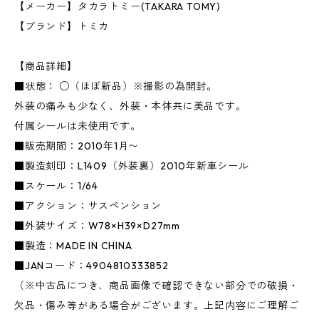
【メーカー】タカラトミー(TAKARA TOMY)
【ブランド】トミカ
【商品詳細】
■状態： ○（ほぼ新品）※撮影の為開封。
外装の痛みも少なく、外装・本体共に美品です。
付属シールは未使用です。
■販売期間：2010年1月〜
■製造刻印：L1409（外装裏）2010年新車シール
■スケール：1/64
■アクション：サスペンション
■外装サイズ：W78×H39×D27mm
■製造：MADE IN CHINA
■JANコード：4904810333852
（※中古品につき、商品画像で確認できない部分での破損・
欠品・傷み等がある場合がございます。上記内容にご理解ご