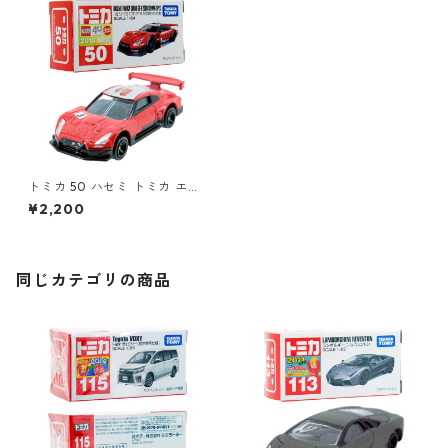
トミカ 50 ハセミ トミカ エブ
ロ GT-R 2009 セパン仕様 #1
¥2,200
0333852
同じカテゴリの商品