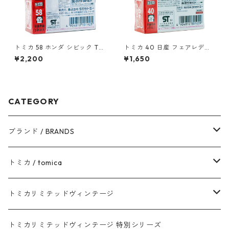
トミカ 58 ホンダ シビック TY
トミカ 40 日産 フェアレディ
PE R（初回特別仕様）#10101
Z NISMO #10801009
¥2,200
¥1,650
925
CATEGORY
ブランド / BRANDS
トヨタ / TOYOTA
トミカ / tomica
ダイハツ / DAIHATSU
赤箱 - 現行トミカ
トミカリミテッドヴィンテージ
マツダ / MAZDA
赤箱 - 限定トミカ 初回特別カラー
TLV - NEW LINEUP
トミカリミテッドヴィンテージ 特別シリーズ