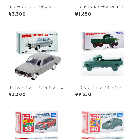
トミカリミテッドヴィンテー
トミカ 13 レクサス RC F（初
ジ LV-64b トヨペット コロナ
回特別仕様）#10801689
¥3,300
¥1,650
1500 デラックス #10217145
トミカリミテッドヴィンテー
トミカリミテッドヴィンテー
ジ LV-52b コロナ MARKⅡ 19
ジ LV-66a ニッサン ディーゼ
¥3,300
¥9,350
00 デラックス #10213451
ル 680型 ダンプトラック #10
217923