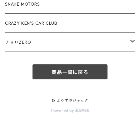
アウディ / Audi
SNAKE MOTORS
赤箱 - 絶版（廃盤）トミカ No.80-89
TLV - No. LV-80-89
TLVN - No. LV-50-59
ロータス / LOTUS
CRAZY KEN'S CAR CLUB
赤箱 - 絶版（廃盤）トミカ No.90-99
TLV - No. LV-90-99
TLVN - No. LV-60-69
三菱ふそう/ MITSUBISHI FUSO
チョロZERO
赤箱 - 絶版（廃盤）トミカ No.100-109
TLV - No. LV-100-109
TLVN - No. LV-70-79
コマツ / KOMATSU
チョロQZERO - No.Z-00-75
赤箱 - 絶版（廃盤）トミカ No.110-119
TLV - No. LV-110-119
TLVN - No. LV-80-89
商品一覧に戻る
チョロQZERO - No. Z-00-09
その他
あぶない刑事
赤箱 - 絶版（廃盤）トミカ No.120
TLV - No. LV-120-129
TLVN - No. LV-90-99
チョロQZERO - No. Z-10-19
フォード / Ford
西部警察
© よろずやジャック
TLV - No. LV-130-139
TLVN - No. LV-100-109
Powered by
チョロQZERO - No. Z-20-29
アバルト / ABARTH
TLV - No. LV-140-149
TLVN - No. LV-110-119
チョロQZERO - No. Z-30-39
TLV - No. LV-150-159
メルセデスベンツ / Mercedes-Benz