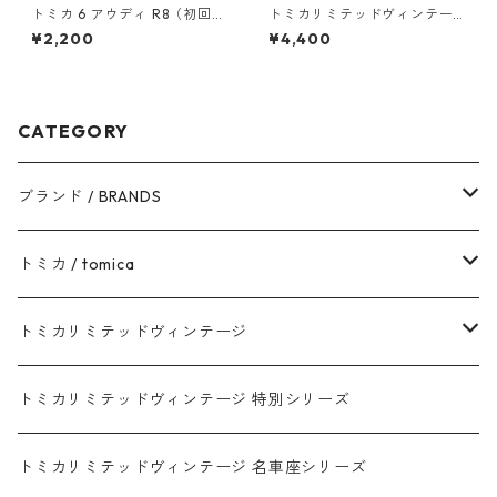
トミカ 6 アウディ R8（初回特
トミカリミテッドヴィンテー
別カラー）#10467441
ジ LV-70a ニッサン グロリア
¥2,200
¥4,400
スーパー デラックス 68年式 #
10218371
CATEGORY
ブランド / BRANDS
トヨタ / TOYOTA
トミカ / tomica
ダイハツ / DAIHATSU
赤箱 - 現行トミカ
トミカリミテッドヴィンテージ
マツダ / MAZDA
赤箱 - 限定トミカ 初回特別カラー
TLV - NEW LINEUP
トミカリミテッドヴィンテージ 特別シリーズ
ホンダ / HONDA
赤箱 - 絶版（廃盤）トミカ No.1-120
TLV - No. LV-00-195
トミカリミテッドヴィンテージ 名車座シリーズ