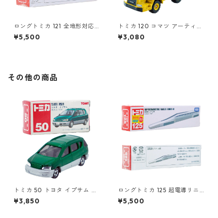
ロングトミカ 121 全地形対応
トミカ 120 コマツ アーティキ
車 レッドサラマンダー / エク
ュレート ダンプトラック #10
¥5,500
¥3,080
ストリームV #10857754
639688
その他の商品
トミカ 50 トヨタ イプサム #1
ロングトミカ 125 超電導リニ
0306672
ア L0系 #10824619
¥3,850
¥5,500