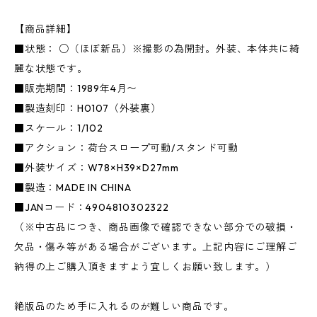
【商品詳細】
■状態： ○（ほぼ新品）※撮影の為開封。外装、本体共に綺
麗な状態です。
■販売期間：1989年4月〜
■製造刻印：H0107（外装裏）
■スケール：1/102
■アクション：荷台スロープ可動/スタンド可動
■外装サイズ：W78×H39×D27mm
■製造：MADE IN CHINA
■JANコード：4904810302322
（※中古品につき、商品画像で確認できない部分での破損・
欠品・傷み等がある場合がございます。上記内容にご理解ご
納得の上ご購入頂きますよう宜しくお願い致します。）
絶版品のため手に入れるのが難しい商品です。