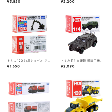
¥3,850
¥2,200
96291
トミカ 120 油圧ショベル グラ
トミカ 114 自衛隊 軽装甲機動
ップル仕様 #10879442
車 #10742142
¥1,650
¥2,090