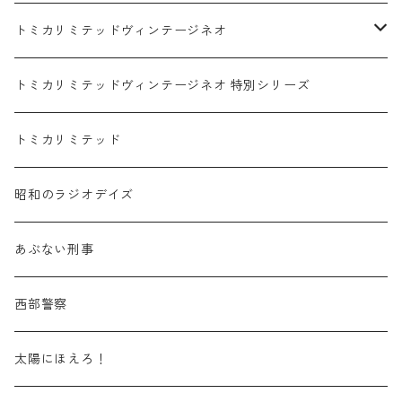
赤箱 - 絶版（廃盤）トミカ No.1-9
TLV - No. LV-00-09
日産 / NISSAN
赤箱 - 絶版（廃盤）ロングトミカ No.121-
TLV - 車種別
トミカリミテッドヴィンテージネオ
赤箱 - 絶版（廃盤）トミカ No.10-19
TLV - No. LV-10-19
乗用車
スバル / SUBARU
赤箱 - 車種別
TLVN - NEW LINEUP
トミカリミテッドヴィンテージネオ 特別シリーズ
赤箱 - 絶版（廃盤）トミカ No.20-29
TLV - No. LV-20-29
商用車・公用車
乗用車
スズキ / SUZUKI
TLVN - No. LV-00-219
トミカリミテッド
赤箱 - 絶版（廃盤）トミカ No.30-39
TLV - No. LV-30-39
建設車両・作業車
商用車・公用車
TLVN - No. LV-00-09
三菱 / MITSUBISHI
TLVN - 車種別
昭和のラジオデイズ
赤箱 - 絶版（廃盤）トミカ No.40-49
TLV - No. LV-40-49
その他
建設車両・作業車
TLVN - No. LV-10-19
乗用車
シボレー / Chevrolet
あぶない刑事
赤箱 - 絶版（廃盤）トミカ No.50-59
TLV - No. LV-50-59
その他
TLVN - No. LV-20-29
商用車・公用車
ビー・エム・ダブリュー / BMW
西部警察
赤箱 - 絶版（廃盤）トミカ No.60-69
TLV - No. LV-60-69
TLVN - No. LV-30-39
建設車両・作業車
レクサス / LEXUS
太陽にほえろ！
赤箱 - 絶版（廃盤）トミカ No.70-79
TLV - No. LV-70-79
TLVN - No. LV-40-49
その他