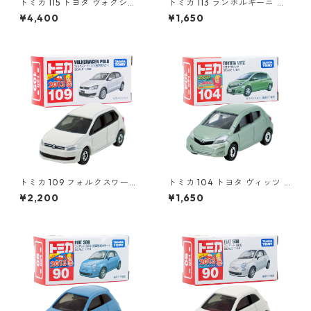
トミカ 115 トヨタ ヴォクシー
トミカ 113 ランボルギーニ レ
（初回特別仕様）#10801764
ヴェントン #10359791
¥4,400
¥1,650
トミカ 109 フォルクスワーゲ
トミカ 104 トヨタ ヴィッツ #
ン ポロ（初回特別カラー）#1
10392507
¥2,200
¥1,650
0467380