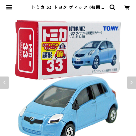
トミカ 33 トヨタ ヴィッツ (初回特
別カラー) #10723912 | よろずやジ
ャック