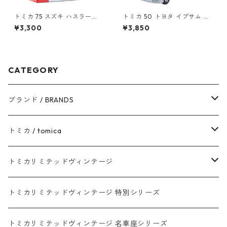
トミカ 75 スズキ ハスラー
トミカ 50 トヨタ イプサム #1
（初回特別仕様）#10801757
0306672
¥3,300
¥3,850
CATEGORY
ブランド / BRANDS
トヨタ / TOYOTA
トミカ / tomica
ダイハツ / DAIHATSU
赤箱 - 現行トミカ
トミカリミテッドヴィンテージ
マツダ / MAZDA
赤箱 - 限定トミカ 初回特別カラー
TLV - NEW LINEUP
トミカリミテッドヴィンテージ 特別シリーズ
ホンダ / HONDA
赤箱 - 絶版（廃盤）トミカ No.1-120
TLV - No. LV-00-195
トミカリミテッドヴィンテージ 名車座シリーズ