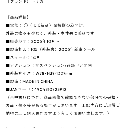
【ブランド】トミカ
【商品詳細】
■状態： ○（ほぼ新品）※撮影の為開封。
外装の痛みも少なく、外装・本体共に美品です。
■販売期間：2005年10月〜
■製造刻印：I05（外装裏）2005年新車シール
■スケール：1/59
■アクション：サスペンション/後部ドア開閉
■外装サイズ：W78×H39×D27mm
■製造：MADE IN CHINA
■JANコード：4904810723912
（※中古品につき、商品画像で確認できない部分での破損・
欠品・傷み等がある場合がございます。上記内容にご理解ご
納得の上ご購入頂きますよう宜しくお願い致します。）