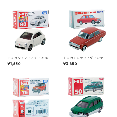
トミカ 90 フィアット 500 #1
トミカリミテッドヴィンテー
0471011
ジ LV-64a トヨペット コロナ
¥1,650
¥3,850
1500 デラックス #10217138