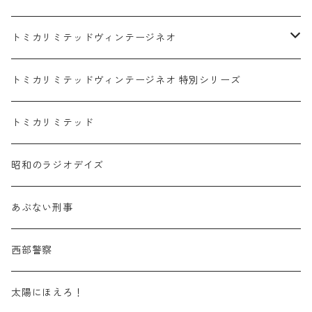
赤箱 - 絶版（廃盤）トミカ No.1-9
TLV - No. LV-00-09
日産 / NISSAN
赤箱 - 絶版（廃盤）ロングトミカ No.121-
TLV - 車種別
トミカリミテッドヴィンテージネオ
赤箱 - 絶版（廃盤）トミカ No.10-19
TLV - No. LV-10-19
乗用車
スバル / SUBARU
赤箱 - 車種別
TLVN - NEW LINEUP
トミカリミテッドヴィンテージネオ 特別シリーズ
赤箱 - 絶版（廃盤）トミカ No.20-29
TLV - No. LV-20-29
商用車・公用車
乗用車
スズキ / SUZUKI
TLVN - No. LV-00-219
トミカリミテッド
赤箱 - 絶版（廃盤）トミカ No.30-39
TLV - No. LV-30-39
建設車両・作業車
商用車・公用車
TLVN - No. LV-00-09
三菱 / MITSUBISHI
TLVN - 車種別
昭和のラジオデイズ
赤箱 - 絶版（廃盤）トミカ No.40-49
TLV - No. LV-40-49
その他
建設車両・作業車
TLVN - No. LV-10-19
乗用車
シボレー / Chevrolet
あぶない刑事
赤箱 - 絶版（廃盤）トミカ No.50-59
TLV - No. LV-50-59
その他
TLVN - No. LV-20-29
商用車・公用車
ビー・エム・ダブリュー / BMW
西部警察
赤箱 - 絶版（廃盤）トミカ No.60-69
TLV - No. LV-60-69
TLVN - No. LV-30-39
建設車両・作業車
レクサス / LEXUS
太陽にほえろ！