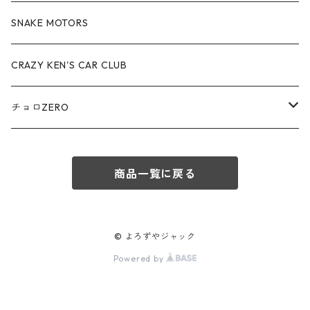
赤箱 - 絶版（廃盤）トミカ No.70-79
TLV - No. LV-70-79
TLVN - No. LV-40-49
その他
アウディ / Audi
SNAKE MOTORS
赤箱 - 絶版（廃盤）トミカ No.80-89
TLV - No. LV-80-89
TLVN - No. LV-50-59
ロータス / LOTUS
CRAZY KEN'S CAR CLUB
赤箱 - 絶版（廃盤）トミカ No.90-99
TLV - No. LV-90-99
TLVN - No. LV-60-69
三菱ふそう/ MITSUBISHI FUSO
チョロZERO
赤箱 - 絶版（廃盤）トミカ No.100-109
TLV - No. LV-100-109
TLVN - No. LV-70-79
コマツ / KOMATSU
チョロQZERO - No.Z-00-75
赤箱 - 絶版（廃盤）トミカ No.110-119
TLV - No. LV-110-119
TLVN - No. LV-80-89
商品一覧に戻る
チョロQZERO - No. Z-00-09
その他
あぶない刑事
赤箱 - 絶版（廃盤）トミカ No.120
TLV - No. LV-120-129
TLVN - No. LV-90-99
チョロQZERO - No. Z-10-19
フォード / Ford
西部警察
© よろずやジャック
TLV - No. LV-130-139
TLVN - No. LV-100-109
Powered by
チョロQZERO - No. Z-20-29
アバルト / ABARTH
TLV - No. LV-140-149
TLVN - No. LV-110-119
チョロQZERO - No. Z-30-39