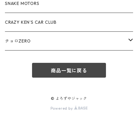
アウディ / Audi
SNAKE MOTORS
赤箱 - 絶版（廃盤）トミカ No.80-89
TLV - No. LV-80-89
TLVN - No. LV-50-59
ロータス / LOTUS
CRAZY KEN'S CAR CLUB
赤箱 - 絶版（廃盤）トミカ No.90-99
TLV - No. LV-90-99
TLVN - No. LV-60-69
三菱ふそう/ MITSUBISHI FUSO
チョロZERO
赤箱 - 絶版（廃盤）トミカ No.100-109
TLV - No. LV-100-109
TLVN - No. LV-70-79
コマツ / KOMATSU
チョロQZERO - No.Z-00-75
赤箱 - 絶版（廃盤）トミカ No.110-119
TLV - No. LV-110-119
TLVN - No. LV-80-89
商品一覧に戻る
チョロQZERO - No. Z-00-09
その他
あぶない刑事
赤箱 - 絶版（廃盤）トミカ No.120
TLV - No. LV-120-129
TLVN - No. LV-90-99
チョロQZERO - No. Z-10-19
フォード / Ford
西部警察
© よろずやジャック
TLV - No. LV-130-139
TLVN - No. LV-100-109
Powered by
チョロQZERO - No. Z-20-29
アバルト / ABARTH
TLV - No. LV-140-149
TLVN - No. LV-110-119
チョロQZERO - No. Z-30-39
TLV - No. LV-150-159
メルセデスベンツ / Mercedes-Benz
TLVN - No. LV-120-129