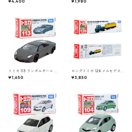
¥4,400
¥1,980
824923
トミカ 113 ランボルギーニ レ
ロングトミカ 128 メルセデス
ヴェントン #10359791
ベンツ ウニモグ 軌陸車 #103
¥1,650
¥3,850
96291