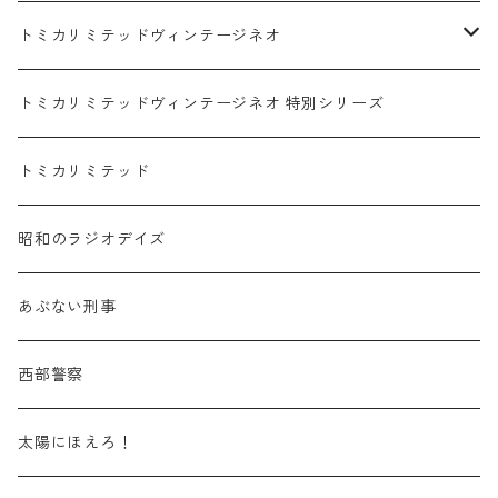
赤箱 - 絶版（廃盤）トミカ No.1-9
TLV - No. LV-00-09
日産 / NISSAN
赤箱 - 絶版（廃盤）ロングトミカ No.121-
TLV - 車種別
トミカリミテッドヴィンテージネオ
赤箱 - 絶版（廃盤）トミカ No.10-19
TLV - No. LV-10-19
乗用車
スバル / SUBARU
赤箱 - 車種別
TLVN - NEW LINEUP
トミカリミテッドヴィンテージネオ 特別シリーズ
赤箱 - 絶版（廃盤）トミカ No.20-29
TLV - No. LV-20-29
商用車・公用車
乗用車
スズキ / SUZUKI
TLVN - No. LV-00-219
トミカリミテッド
赤箱 - 絶版（廃盤）トミカ No.30-39
TLV - No. LV-30-39
建設車両・作業車
商用車・公用車
TLVN - No. LV-00-09
三菱 / MITSUBISHI
TLVN - 車種別
昭和のラジオデイズ
赤箱 - 絶版（廃盤）トミカ No.40-49
TLV - No. LV-40-49
その他
建設車両・作業車
TLVN - No. LV-10-19
乗用車
シボレー / Chevrolet
あぶない刑事
赤箱 - 絶版（廃盤）トミカ No.50-59
TLV - No. LV-50-59
その他
TLVN - No. LV-20-29
商用車・公用車
ビー・エム・ダブリュー / BMW
西部警察
赤箱 - 絶版（廃盤）トミカ No.60-69
TLV - No. LV-60-69
TLVN - No. LV-30-39
建設車両・作業車
レクサス / LEXUS
太陽にほえろ！
赤箱 - 絶版（廃盤）トミカ No.70-79
TLV - No. LV-70-79
TLVN - No. LV-40-49
その他