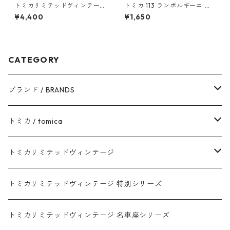
トミカリミテッドヴィンテー
トミカ 113 ランボルギーニ レ
ジ LV-70a ニッサン グロリア
ヴェントン #10359791
¥4,400
¥1,650
スーパー デラックス 68年式 #
10218371
CATEGORY
ブランド / BRANDS
トヨタ / TOYOTA
トミカ / tomica
ダイハツ / DAIHATSU
赤箱 - 現行トミカ
トミカリミテッドヴィンテージ
マツダ / MAZDA
赤箱 - 限定トミカ 初回特別カラー
TLV - NEW LINEUP
トミカリミテッドヴィンテージ 特別シリーズ
ホンダ / HONDA
赤箱 - 絶版（廃盤）トミカ No.1-120
TLV - No. LV-00-195
トミカリミテッドヴィンテージ 名車座シリーズ