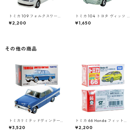
トミカ 109 フォルクスワーゲ
トミカ 104 トヨタ ヴィッツ #
ン ポロ（初回特別カラー）#1
10392507
¥2,200
¥1,650
0467380
その他の商品
トミカリミテッドヴィンテー
トミカ 66 Honda フィット
ジ LV-46b プリンス スカイラ
（初回特別仕様）#10824664
¥3,520
¥2,200
イン デラックス #10212751