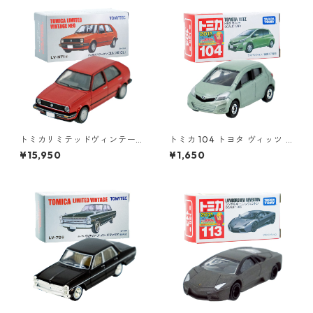
トミカリミテッドヴィンテー
トミカ 104 トヨタ ヴィッツ #
ジネオ LV-N71a フォルクスワ
10392507
¥15,950
¥1,650
ーゲン ゴルフⅡ CLi #362299
64