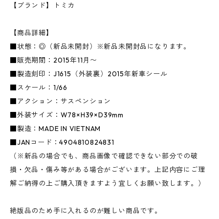
【ブランド】トミカ
【商品詳細】
■状態：◎（新品未開封）※新品未開封品になります。
■販売期間：2015年11月〜
■製造刻印：J1615（外装裏）2015年新車シール
■スケール：1/66
■アクション：サスペンション
■外装サイズ：W78×H39×D39mm
■製造：MADE IN VIETNAM
■JANコード：4904810824831
（※新品の場合でも、商品画像で確認できない部分での破
損・欠品・傷み等がある場合がございます。上記内容にご理
解ご納得の上ご購入頂きますよう宜しくお願い致します。）
絶版品のため手に入れるのが難しい商品です。