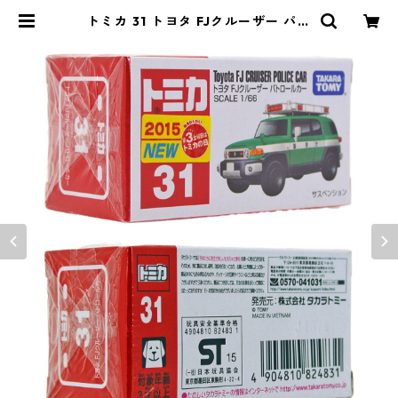
トミカ 31 トヨタ FJクルーザー パト
ロールカー #10824831 | よろずや
ジャック