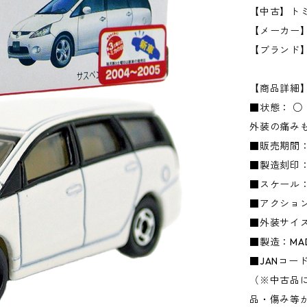
【中古】トミカ
【メーカー】タ
【ブランド
【商品詳細
■状態： 
外装の痛み
■販売期間：
■製造刻印：
■スケール：1
■アクショ
■外装サイズ：
■製造：MADE
■JANコード：
（※中古品
品・傷み等