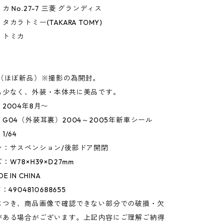
 No.27-7 三菱 グランディス
カラトミー(TAKARA TOMY)
】トミカ
】
○（ほぼ新品）※撮影の為開封。
も少なく、外装・本体共に美品です。
2004年8月〜
G04（外装耳裏）2004～2005年新車シール
/64
ン：サスペンション/後部ドア開閉
W78×H39×D27mm
 IN CHINA
4904810688655
につき、商品画像で確認できない部分での破損・欠
がある場合がございます。上記内容にご理解ご納得