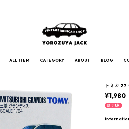
ALL ITEM
CATEGORY
ABOUT
BLOG
C
トミカ 27
¥1,980
残り1点
Internatio