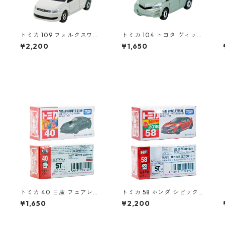
トミカ 109 フォルクスワー
トミカ 104 トヨタ ヴィッツ
ゲン ポロ（初回特別カラ
#10392507
¥2,200
¥1,650
ー）#10467380
トミカ 40 日産 フェアレデ
トミカ 58 ホンダ シビック T
ィ Z NISMO #10801009
YPE R（初回特別仕様）#10
¥1,650
¥2,200
2
101925