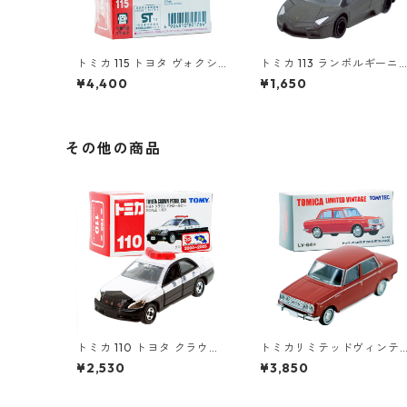
トミカ 115 トヨタ ヴォクシ
トミカ 113 ランボルギーニ
ー（初回特別仕様）#10801
レヴェントン #10359791
¥4,400
¥1,650
764
その他の商品
トミカ 110 トヨタ クラウン
トミカリミテッドヴィンテ
パトロールカー #1070274
ージ LV-64a トヨペット コ
¥2,530
¥3,850
0
ロナ 1500 デラックス #10
17138