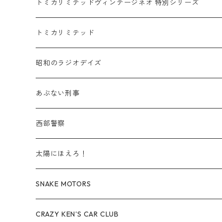
乗用車
スバル / SUBARU
赤箱 - 車種別
TLVN - NEW LINEUP
トミカリミテッドヴィンテージネオ 特別シリーズ
赤箱 - 絶版（廃盤）トミカ No.20-29
TLV - No. LV-20-29
商用車・公用車
乗用車
スズキ / SUZUKI
TLVN - No. LV-00-219
トミカリミテッド
赤箱 - 絶版（廃盤）トミカ No.30-39
TLV - No. LV-30-39
建設車両・作業車
商用車・公用車
TLVN - No. LV-00-09
三菱 / MITSUBISHI
TLVN - 車種別
昭和のラジオデイズ
赤箱 - 絶版（廃盤）トミカ No.40-49
TLV - No. LV-40-49
その他
建設車両・作業車
TLVN - No. LV-10-19
乗用車
シボレー / Chevrolet
あぶない刑事
赤箱 - 絶版（廃盤）トミカ No.50-59
TLV - No. LV-50-59
その他
TLVN - No. LV-20-29
商用車・公用車
ビー・エム・ダブリュー / BMW
西部警察
赤箱 - 絶版（廃盤）トミカ No.60-69
TLV - No. LV-60-69
TLVN - No. LV-30-39
建設車両・作業車
レクサス / LEXUS
太陽にほえろ！
赤箱 - 絶版（廃盤）トミカ No.70-79
TLV - No. LV-70-79
TLVN - No. LV-40-49
その他
アウディ / Audi
SNAKE MOTORS
赤箱 - 絶版（廃盤）トミカ No.80-89
TLV - No. LV-80-89
TLVN - No. LV-50-59
ロータス / LOTUS
CRAZY KEN'S CAR CLUB