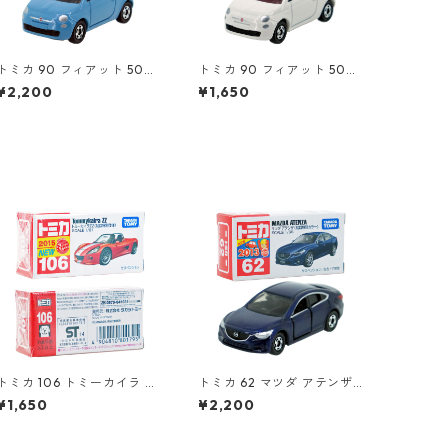
トミカ 90 フィアット 500
トミカ 90 フィアット 500
（初回特別カラー）#10471
#10471011
¥2,200
¥1,650
080
トミカ 106 トミーカイラ ZZ
トミカ 62 マツダ アテンザ
（初回特別仕様）#1080179
（初回特別カラー）#10474
¥1,650
¥2,200
5
715