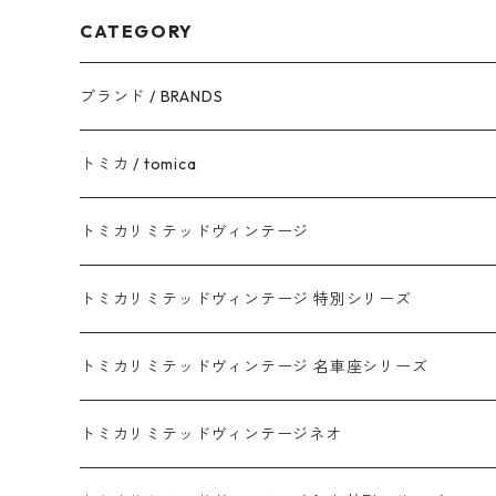
CATEGORY
ブランド / BRANDS
トヨタ / TOYOTA
トミカ / tomica
ダイハツ / DAIHATSU
赤箱 - 現行トミカ
トミカリミテッドヴィンテージ
マツダ / MAZDA
赤箱 - 限定トミカ 初回特別カラー
TLV - NEW LINEUP
トミカリミテッドヴィンテージ 特別シリーズ
ホンダ / HONDA
赤箱 - 絶版（廃盤）トミカ No.1-120
TLV - No. LV-00-195
トミカリミテッドヴィンテージ 名車座シリーズ
赤箱 - 絶版（廃盤）トミカ No.1-9
TLV - No. LV-00-09
日産 / NISSAN
赤箱 - 絶版（廃盤）ロングトミカ No.121-
TLV - 車種別
トミカリミテッドヴィンテージネオ
赤箱 - 絶版（廃盤）トミカ No.10-19
TLV - No. LV-10-19