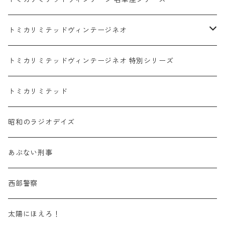
赤箱 - 絶版（廃盤）トミカ No.1-9
TLV - No. LV-00-09
日産 / NISSAN
赤箱 - 絶版（廃盤）ロングトミカ No.121-
TLV - 車種別
トミカリミテッドヴィンテージネオ
赤箱 - 絶版（廃盤）トミカ No.10-19
TLV - No. LV-10-19
乗用車
スバル / SUBARU
赤箱 - 車種別
TLVN - NEW LINEUP
トミカリミテッドヴィンテージネオ 特別シリーズ
赤箱 - 絶版（廃盤）トミカ No.20-29
TLV - No. LV-20-29
商用車・公用車
乗用車
スズキ / SUZUKI
TLVN - No. LV-00-219
トミカリミテッド
赤箱 - 絶版（廃盤）トミカ No.30-39
TLV - No. LV-30-39
建設車両・作業車
商用車・公用車
TLVN - No. LV-00-09
三菱 / MITSUBISHI
TLVN - 車種別
昭和のラジオデイズ
赤箱 - 絶版（廃盤）トミカ No.40-49
TLV - No. LV-40-49
その他
建設車両・作業車
TLVN - No. LV-10-19
乗用車
シボレー / Chevrolet
あぶない刑事
赤箱 - 絶版（廃盤）トミカ No.50-59
TLV - No. LV-50-59
その他
TLVN - No. LV-20-29
商用車・公用車
ビー・エム・ダブリュー / BMW
西部警察
赤箱 - 絶版（廃盤）トミカ No.60-69
TLV - No. LV-60-69
TLVN - No. LV-30-39
建設車両・作業車
レクサス / LEXUS
太陽にほえろ！