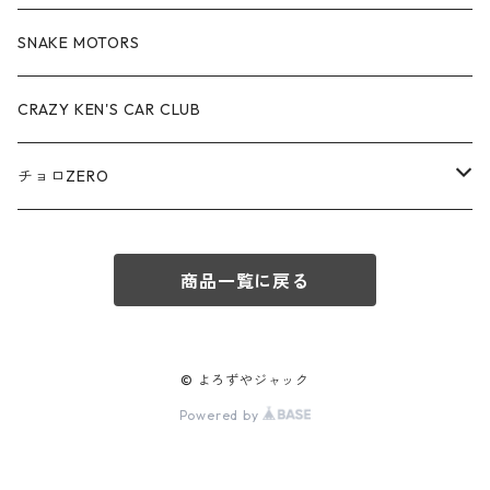
赤箱 - 絶版（廃盤）トミカ No.70-79
TLV - No. LV-70-79
TLVN - No. LV-40-49
その他
アウディ / Audi
SNAKE MOTORS
赤箱 - 絶版（廃盤）トミカ No.80-89
TLV - No. LV-80-89
TLVN - No. LV-50-59
ロータス / LOTUS
CRAZY KEN'S CAR CLUB
赤箱 - 絶版（廃盤）トミカ No.90-99
TLV - No. LV-90-99
TLVN - No. LV-60-69
三菱ふそう/ MITSUBISHI FUSO
チョロZERO
赤箱 - 絶版（廃盤）トミカ No.100-109
TLV - No. LV-100-109
TLVN - No. LV-70-79
コマツ / KOMATSU
チョロQZERO - No.Z-00-75
赤箱 - 絶版（廃盤）トミカ No.110-119
TLV - No. LV-110-119
TLVN - No. LV-80-89
商品一覧に戻る
チョロQZERO - No. Z-00-09
その他
あぶない刑事
赤箱 - 絶版（廃盤）トミカ No.120
TLV - No. LV-120-129
TLVN - No. LV-90-99
チョロQZERO - No. Z-10-19
フォード / Ford
西部警察
© よろずやジャック
TLV - No. LV-130-139
TLVN - No. LV-100-109
Powered by
チョロQZERO - No. Z-20-29
アバルト / ABARTH
TLV - No. LV-140-149
TLVN - No. LV-110-119