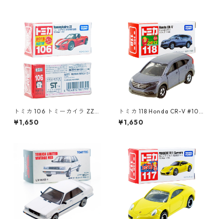
トミカ 106 トミーカイラ ZZ
トミカ 118 Honda CR-V #104
（初回特別仕様）#10801795
39028
¥1,650
¥1,650