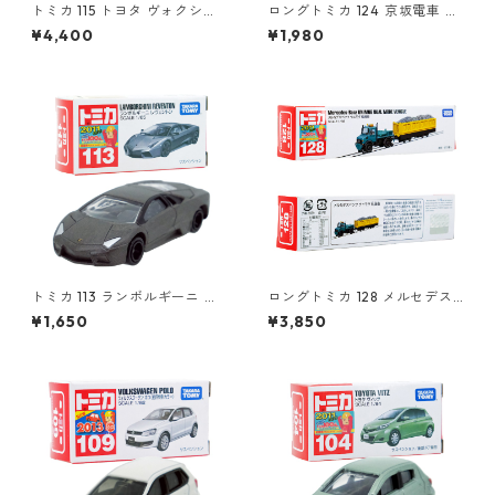
トミカ 115 トヨタ ヴォクシー
ロングトミカ 124 京坂電車 き
（初回特別仕様）#10801764
かんしゃトーマス号 2015 #10
¥4,400
¥1,980
824923
トミカ 113 ランボルギーニ レ
ロングトミカ 128 メルセデス
ヴェントン #10359791
ベンツ ウニモグ 軌陸車 #103
¥1,650
¥3,850
96291