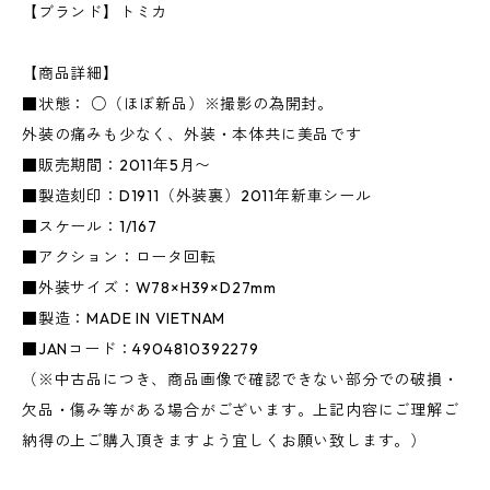
【ブランド】トミカ
【商品詳細】
■状態： ○（ほぼ新品）※撮影の為開封。
外装の痛みも少なく、外装・本体共に美品です
■販売期間：2011年5月〜
■製造刻印：D1911（外装裏）2011年新車シール
■スケール：1/167
■アクション：ロータ回転
■外装サイズ：W78×H39×D27mm
■製造：MADE IN VIETNAM
■JANコード：4904810392279
（※中古品につき、商品画像で確認できない部分での破損・
欠品・傷み等がある場合がございます。上記内容にご理解ご
納得の上ご購入頂きますよう宜しくお願い致します。）