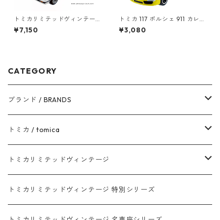
トミカリミテッドヴィンテー
トミカ 117 ポルシェ 911 カレラ
ジネオ LV-N10a ニッサン サ
(初回特別カラー) #10450368
¥7,150
¥3,080
ニー 1500 ターボ スーパーサ
ルーン #10214571
CATEGORY
ブランド / BRANDS
トヨタ / TOYOTA
トミカ / tomica
ダイハツ / DAIHATSU
赤箱 - 現行トミカ
トミカリミテッドヴィンテージ
マツダ / MAZDA
赤箱 - 限定トミカ 初回特別カラー
TLV - NEW LINEUP
トミカリミテッドヴィンテージ 特別シリーズ
ホンダ / HONDA
赤箱 - 絶版（廃盤）トミカ No.1-120
TLV - No. LV-00-195
トミカリミテッドヴィンテージ 名車座シリーズ