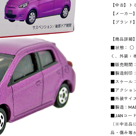
【中古】トミカ
【メーカー】タ
【ブランド
【商品詳細
■状態： 
く、外装・
■販売期間：
■製造刻印：
■スケール：1
■アクショ
■外装サイズ：
■製造：MADE
■JANコード：
（※中古品
品・傷み等