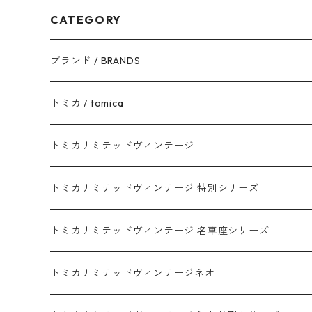
CATEGORY
ブランド / BRANDS
トヨタ / TOYOTA
トミカ / tomica
ダイハツ / DAIHATSU
赤箱 - 現行トミカ
トミカリミテッドヴィンテージ
マツダ / MAZDA
赤箱 - 限定トミカ 初回特別カラー
TLV - NEW LINEUP
トミカリミテッドヴィンテージ 特別シリーズ
ホンダ / HONDA
赤箱 - 絶版（廃盤）トミカ No.1-120
TLV - No. LV-00-195
トミカリミテッドヴィンテージ 名車座シリーズ
赤箱 - 絶版（廃盤）トミカ No.1-9
TLV - No. LV-00-09
日産 / NISSAN
赤箱 - 絶版（廃盤）ロングトミカ No.121-
TLV - 車種別
トミカリミテッドヴィンテージネオ
赤箱 - 絶版（廃盤）トミカ No.10-19
TLV - No. LV-10-19