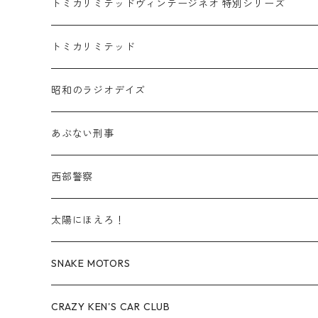
乗用車
スバル / SUBARU
赤箱 - 車種別
TLVN - NEW LINEUP
トミカリミテッドヴィンテージネオ 特別シリーズ
赤箱 - 絶版（廃盤）トミカ No.20-29
TLV - No. LV-20-29
商用車・公用車
乗用車
スズキ / SUZUKI
TLVN - No. LV-00-219
トミカリミテッド
赤箱 - 絶版（廃盤）トミカ No.30-39
TLV - No. LV-30-39
建設車両・作業車
商用車・公用車
TLVN - No. LV-00-09
三菱 / MITSUBISHI
TLVN - 車種別
昭和のラジオデイズ
赤箱 - 絶版（廃盤）トミカ No.40-49
TLV - No. LV-40-49
その他
建設車両・作業車
TLVN - No. LV-10-19
乗用車
シボレー / Chevrolet
あぶない刑事
赤箱 - 絶版（廃盤）トミカ No.50-59
TLV - No. LV-50-59
その他
TLVN - No. LV-20-29
商用車・公用車
ビー・エム・ダブリュー / BMW
西部警察
赤箱 - 絶版（廃盤）トミカ No.60-69
TLV - No. LV-60-69
TLVN - No. LV-30-39
建設車両・作業車
レクサス / LEXUS
太陽にほえろ！
赤箱 - 絶版（廃盤）トミカ No.70-79
TLV - No. LV-70-79
TLVN - No. LV-40-49
その他
アウディ / Audi
SNAKE MOTORS
赤箱 - 絶版（廃盤）トミカ No.80-89
TLV - No. LV-80-89
TLVN - No. LV-50-59
ロータス / LOTUS
CRAZY KEN'S CAR CLUB