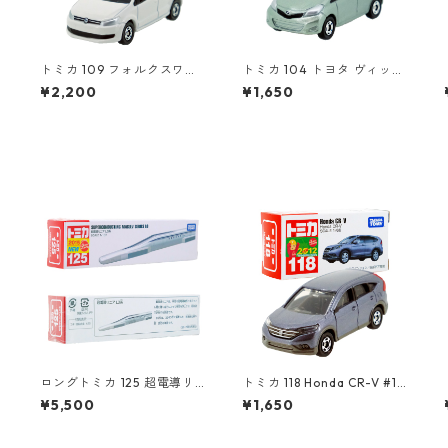
トミカ 109 フォルクスワー
トミカ 104 トヨタ ヴィッツ
ゲン ポロ（初回特別カラ
#10392507
¥2,200
¥1,650
ー）#10467380
ロングトミカ 125 超電導リ
トミカ 118 Honda CR-V #10
ニア L0系 #10824619
439028
¥5,500
¥1,650