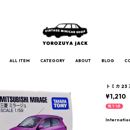
ALL ITEM
CATEGORY
ABOUT
BLOG
C
トミカ 23 
¥1,210
残り1点
Internatio