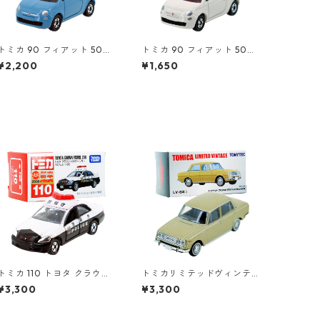
トミカ 90 フィアット 500
トミカ 90 フィアット 500
（初回特別カラー）#10471
#10471011
¥2,200
¥1,650
080
トミカ 110 トヨタ クラウン
トミカリミテッドヴィンテ
パトロールカー #10785552
ージ LV-64b トヨペット コ
¥3,300
¥3,300
ロナ 1500 デラックス #102
17145