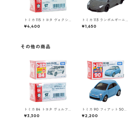
トミカ 115 トヨタ ヴォクシ
トミカ 113 ランボルギーニ
ー（初回特別仕様）#10801
レヴェントン #10359791
¥4,400
¥1,650
764
その他の商品
トミカ 84 トヨタ ヴェルフ
トミカ 90 フィアット 500
ァイア（初回特別仕様）#10
（初回特別カラー）#10471
¥3,300
¥2,200
824916
080