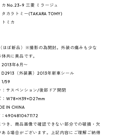
 No.23-9 三菱 ミラージュ
カラトミー(TAKARA TOMY)
】トミカ
】
○（ほぼ新品）※撮影の為開封。外装の痛みも少な
本体共に美品です。
2013年6月〜
D2913（外装裏）2013年新車シール
/59
ン：サスペンション/後部ドア開閉
W78×H39×D27mm
 IN CHINA
4904810471172
につき、商品画像で確認できない部分での破損・欠
がある場合がございます。上記内容にご理解ご納得