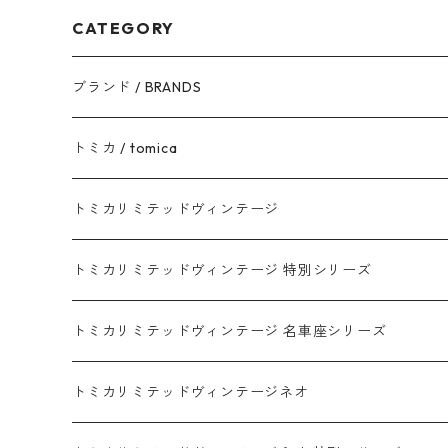
CATEGORY
ブランド / BRANDS
トヨタ / TOYOTA
トミカ / tomica
ダイハツ / DAIHATSU
赤箱 - 現行トミカ
トミカリミテッドヴィンテージ
マツダ / MAZDA
赤箱 - 限定トミカ 初回特別カラー
TLV - NEW LINEUP
トミカリミテッドヴィンテージ 特別シリーズ
ホンダ / HONDA
赤箱 - 絶版（廃盤）トミカ No.1-120
TLV - No. LV-00-195
トミカリミテッドヴィンテージ 名車座シリーズ
赤箱 - 絶版（廃盤）トミカ No.1-9
TLV - No. LV-00-09
日産 / NISSAN
赤箱 - 絶版（廃盤）ロングトミカ No.121-
TLV - 車種別
トミカリミテッドヴィンテージネオ
赤箱 - 絶版（廃盤）トミカ No.10-19
TLV - No. LV-10-19