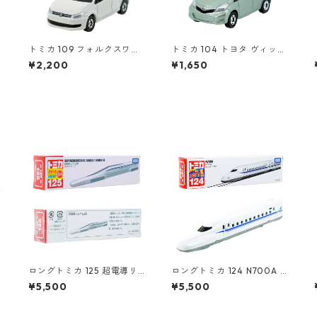
トミカ 109 フォルクスワー
トミカ 104 トヨタ ヴィッツ
ゲン ポロ（初回特別カラ
#10392507
¥2,200
¥1,650
ー）#10467380
ロングトミカ 125 超電導リ
ロングトミカ 124 N700A #
ニア L0系 #10824619
10486213
¥5,500
¥5,500