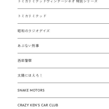
乗用車
スバル / SUBARU
赤箱 - 車種別
TLVN - NEW LINEUP
トミカリミテッドヴィンテージネオ 特別シリーズ
赤箱 - 絶版（廃盤）トミカ No.20-29
TLV - No. LV-20-29
商用車・公用車
乗用車
スズキ / SUZUKI
TLVN - No. LV-00-219
トミカリミテッド
赤箱 - 絶版（廃盤）トミカ No.30-39
TLV - No. LV-30-39
建設車両・作業車
商用車・公用車
TLVN - No. LV-00-09
三菱 / MITSUBISHI
TLVN - 車種別
昭和のラジオデイズ
赤箱 - 絶版（廃盤）トミカ No.40-49
TLV - No. LV-40-49
その他
建設車両・作業車
TLVN - No. LV-10-19
乗用車
シボレー / Chevrolet
あぶない刑事
赤箱 - 絶版（廃盤）トミカ No.50-59
TLV - No. LV-50-59
その他
TLVN - No. LV-20-29
商用車・公用車
ビー・エム・ダブリュー / BMW
西部警察
赤箱 - 絶版（廃盤）トミカ No.60-69
TLV - No. LV-60-69
TLVN - No. LV-30-39
建設車両・作業車
レクサス / LEXUS
太陽にほえろ！
赤箱 - 絶版（廃盤）トミカ No.70-79
TLV - No. LV-70-79
TLVN - No. LV-40-49
その他
アウディ / Audi
SNAKE MOTORS
赤箱 - 絶版（廃盤）トミカ No.80-89
TLV - No. LV-80-89
TLVN - No. LV-50-59
ロータス / LOTUS
CRAZY KEN'S CAR CLUB