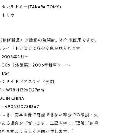
カラトミー(TAKARA TOMY)
】トミカ
】
○（ほぼ新品）※撮影の為開封。本体未使用ですが、
スライドドア部分に多少変色が見られます。
2006年4月〜
C06（外装裏）2006年新車シール
/64
ン：サイドドアスライド開閉
W78×H39×D27mm
 IN CHINA
4904810738367
につき、商品画像で確認できない部分での破損・欠
がある場合がございます。上記内容にご理解ご納得
頂きますよう宜しくお願い致します。）