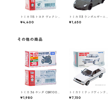
トミカ 115 トヨタ ヴォクシ
トミカ 113 ランボルギーニ
ー（初回特別仕様）#10801
レヴェントン #10359791
¥4,400
¥1,650
764
その他の商品
トミカ 36 ホンダ CBR1000
トミカリミテッドヴィンテ
RR（初回特別仕様）#10102
ージネオ LV-N10a ニッサン
¥1,980
¥7,150
427
サニー 1500 ターボ スーパ
ーサルーン #10214571