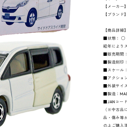
【メーカー】タ
【ブランド
【商品詳細
■状態： 
経年により
■販売期間：
■製造刻印：
■スケール：1
■アクショ
■外装サイズ：
■製造：MADE
■JANコード：
（※中古品
品・傷み等
の上ご購入