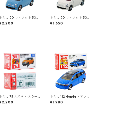
トミカ 90 フィアット 500
トミカ 90 フィアット 500
（初回特別カラー）#10471
#10471011
¥2,200
¥1,650
080
トミカ 75 スズキ ハスラー #
トミカ 112 Honda エアウェ
10801177
イブ #10723943
¥2,200
¥1,980