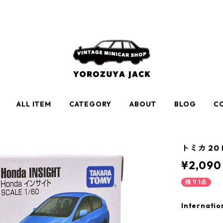
ALL ITEM
CATEGORY
ABOUT
BLOG
C
トミカ 20 
¥2,090
残り1点
Internatio