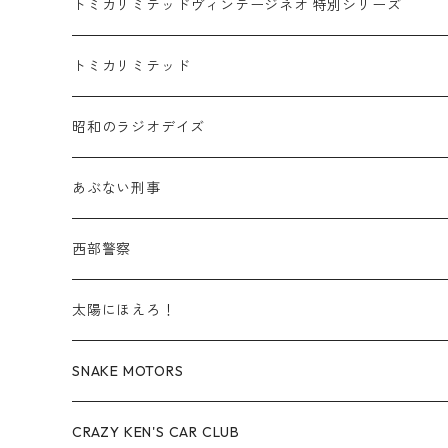
乗用車
スバル / SUBARU
赤箱 - 車種別
TLVN - NEW LINEUP
トミカリミテッドヴィンテージネオ 特別シリーズ
赤箱 - 絶版（廃盤）トミカ No.20-29
TLV - No. LV-20-29
商用車・公用車
乗用車
スズキ / SUZUKI
TLVN - No. LV-00-219
トミカリミテッド
赤箱 - 絶版（廃盤）トミカ No.30-39
TLV - No. LV-30-39
建設車両・作業車
商用車・公用車
TLVN - No. LV-00-09
三菱 / MITSUBISHI
TLVN - 車種別
昭和のラジオデイズ
赤箱 - 絶版（廃盤）トミカ No.40-49
TLV - No. LV-40-49
その他
建設車両・作業車
TLVN - No. LV-10-19
乗用車
シボレー / Chevrolet
あぶない刑事
赤箱 - 絶版（廃盤）トミカ No.50-59
TLV - No. LV-50-59
その他
TLVN - No. LV-20-29
商用車・公用車
ビー・エム・ダブリュー / BMW
西部警察
赤箱 - 絶版（廃盤）トミカ No.60-69
TLV - No. LV-60-69
TLVN - No. LV-30-39
建設車両・作業車
レクサス / LEXUS
太陽にほえろ！
赤箱 - 絶版（廃盤）トミカ No.70-79
TLV - No. LV-70-79
TLVN - No. LV-40-49
その他
アウディ / Audi
SNAKE MOTORS
赤箱 - 絶版（廃盤）トミカ No.80-89
TLV - No. LV-80-89
TLVN - No. LV-50-59
ロータス / LOTUS
CRAZY KEN'S CAR CLUB