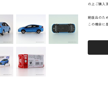
の上ご購入
絶版品のた
この機会に