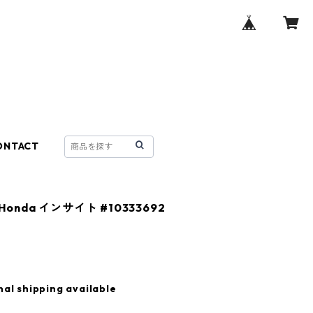
ONTACT
Honda インサイト #10333692
nal shipping available