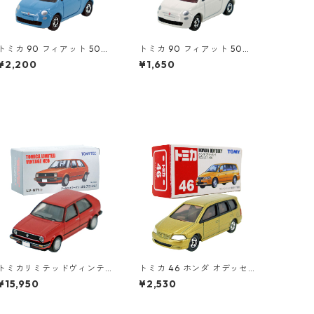
トミカ 90 フィアット 500
トミカ 90 フィアット 500
（初回特別カラー）#10471
#10471011
¥2,200
¥1,650
080
トミカリミテッドヴィンテ
トミカ 46 ホンダ オデッセ
ージネオ LV-N71a フォルク
イ #10543985
¥15,950
¥2,530
スワーゲン ゴルフⅡ CLi #3
6229964