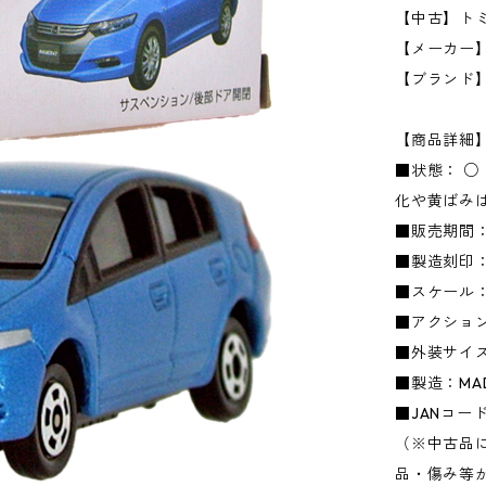
【中古】トミカ
【メーカー】タ
【ブランド
【商品詳細
■状態： 
化や黄ばみ
■販売期間：
■製造刻印：
■スケール：1
■アクショ
■外装サイズ：
■製造：MADE
■JANコード：
（※中古品
品・傷み等