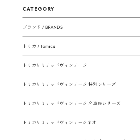
CATEGORY
ブランド / BRANDS
トヨタ / TOYOTA
トミカ / tomica
ダイハツ / DAIHATSU
赤箱 - 現行トミカ
トミカリミテッドヴィンテージ
マツダ / MAZDA
赤箱 - 限定トミカ 初回特別カラー
TLV - NEW LINEUP
トミカリミテッドヴィンテージ 特別シリーズ
ホンダ / HONDA
赤箱 - 絶版（廃盤）トミカ No.1-120
TLV - No. LV-00-195
トミカリミテッドヴィンテージ 名車座シリーズ
赤箱 - 絶版（廃盤）トミカ No.1-9
TLV - No. LV-00-09
日産 / NISSAN
赤箱 - 絶版（廃盤）ロングトミカ No.121-
TLV - 車種別
トミカリミテッドヴィンテージネオ
赤箱 - 絶版（廃盤）トミカ No.10-19
TLV - No. LV-10-19