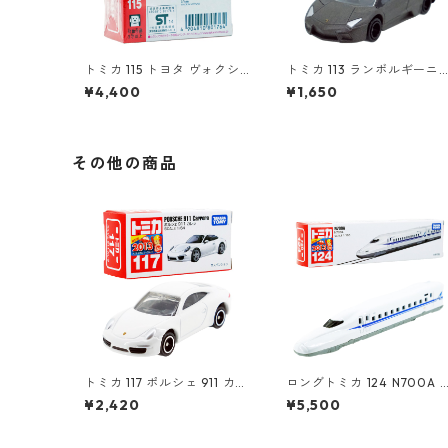
トミカ 115 トヨタ ヴォクシ
トミカ 113 ランボルギーニ
ー（初回特別仕様）#10801
レヴェントン #10359791
¥4,400
¥1,650
764
その他の商品
トミカ 117 ポルシェ 911 カレ
ロングトミカ 124 N700A 
ラ #10439271
10486213
¥2,420
¥5,500