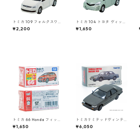
トミカ 109 フォルクスワー
トミカ 104 トヨタ ヴィッツ
ゲン ポロ（初回特別カラ
#10392507
¥2,200
¥1,650
ー）#10467380
#
トミカ 66 Honda フィット
トミカリミテッドヴィンテ
#10824640
ージネオ LV-N11b ニッサン
¥1,650
¥6,050
ブルーバード 2.0SSS アテー
サX #10214618