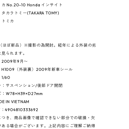
 No.20-10 Honda インサイト
カラトミー(TAKARA TOMY)
】トミカ
】
○（ほぼ新品）※撮影の為開封。経年による外装の劣
は見られます。
2009年9月〜
H1009（外装裏）2009年新車シール
/60
ン：サスペンション/後部ドア開閉
W78×H39×D27mm
 IN VIETNAM
4904810333692
につき、商品画像で確認できない部分での破損・欠
がある場合がございます。上記内容にご理解ご納得