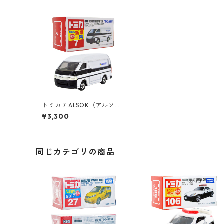
トミカ 7 ALSOK（アルソッ
ク）貴重品輸送車 #107240
¥3,300
18
同じカテゴリの商品