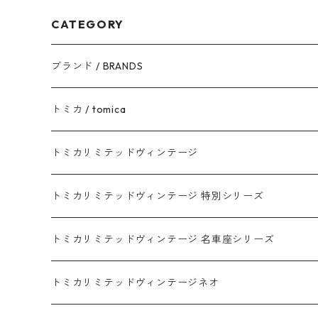
CATEGORY
ブランド / BRANDS
トヨタ / TOYOTA
トミカ / tomica
ダイハツ / DAIHATSU
赤箱 - 現行トミカ
トミカリミテッドヴィンテージ
マツダ / MAZDA
赤箱 - 限定トミカ 初回特別カラー
TLV - NEW LINEUP
トミカリミテッドヴィンテージ 特別シリーズ
ホンダ / HONDA
赤箱 - 絶版（廃盤）トミカ No.1-120
TLV - No. LV-00-195
トミカリミテッドヴィンテージ 名車座シリーズ
赤箱 - 絶版（廃盤）トミカ No.1-9
TLV - No. LV-00-09
日産 / NISSAN
赤箱 - 絶版（廃盤）ロングトミカ No.121-
TLV - 車種別
トミカリミテッドヴィンテージネオ