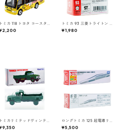
トミカ 118 トヨタ コースタ
トミカ 93 三菱トライトン J
ー 幼稚園バス #10742265
AFロードサービスカー #108
¥2,200
¥1,980
01054
トミカリミテッドヴィンテ
ロングトミカ 125 超電導リ
ージ LV-66a ニッサン ディ
ニア L0系 #10824619
¥9,350
¥5,500
ーゼル 680型 ダンプトラッ
ク #10217923