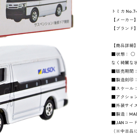
トミカ No.
【メーカー】タ
【ブランド
【商品詳細
■状態： 
なく綺麗な
■販売期間：
■製造刻印：
■スケール：1
■アクショ
■外装サイズ：
■製造：MADE
■JANコード：
（※中古品