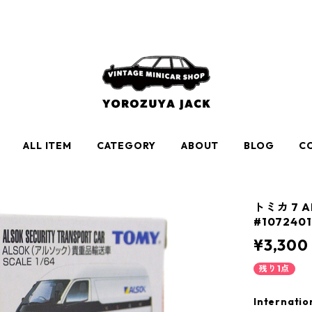
ALL ITEM
CATEGORY
ABOUT
BLOG
C
トミカ 7
#1072401
¥3,300
残り1点
Internatio