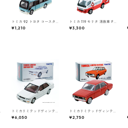
トミカ 92 トヨタ コースタ
トミカ 119 モリタ 消救車 FF
5
ー #10716488
A-001 #10688686
¥1,210
¥3,300
トミカリミテッドヴィンテ
トミカリミテッドヴィンテ
ージネオ LV-N08a トヨタ
ージ LV-45a 三菱 ギャラン
¥6,050
¥2,750
カローラ 1500SEリミテッド
AⅡGS #10212676
#10213512