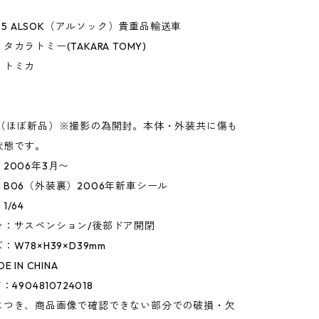
7-5 ALSOK（アルソック）貴重品輸送車
カラトミー(TAKARA TOMY)
】トミカ
】
○（ほぼ新品）※撮影の為開封。本体・外装共に傷も
状態です。
2006年3月〜
B06（外装裏）2006年新車シール
/64
ン：サスペンション/後部ドア開閉
W78×H39×D39mm
 IN CHINA
4904810724018
につき、商品画像で確認できない部分での破損・欠