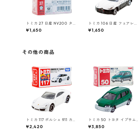
トミカ 27 日産 NV200 タク
トミカ 106 日産 フェアレデ
シー（初回特別仕様）#1087
ィ Z パトロールカー #1078
¥1,650
¥1,650
9800
699
その他の商品
トミカ 117 ポルシェ 911 カレ
トミカ 50 トヨタ イプサム
ラ #10439271
#10306672
¥2,420
¥3,850