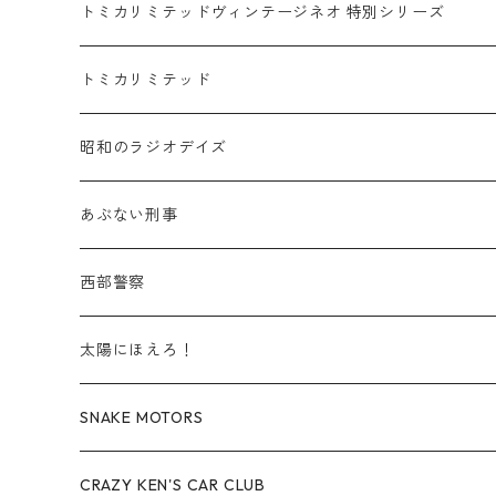
赤箱 - 絶版（廃盤）トミカ No.10-19
TLV - No. LV-10-19
乗用車
スバル / SUBARU
赤箱 - 車種別
TLVN - NEW LINEUP
トミカリミテッドヴィンテージネオ 特別シリーズ
赤箱 - 絶版（廃盤）トミカ No.20-29
TLV - No. LV-20-29
商用車・公用車
乗用車
スズキ / SUZUKI
TLVN - No. LV-00-219
トミカリミテッド
赤箱 - 絶版（廃盤）トミカ No.30-39
TLV - No. LV-30-39
建設車両・作業車
商用車・公用車
TLVN - No. LV-00-09
三菱 / MITSUBISHI
TLVN - 車種別
昭和のラジオデイズ
赤箱 - 絶版（廃盤）トミカ No.40-49
TLV - No. LV-40-49
その他
建設車両・作業車
TLVN - No. LV-10-19
乗用車
シボレー / Chevrolet
あぶない刑事
赤箱 - 絶版（廃盤）トミカ No.50-59
TLV - No. LV-50-59
その他
TLVN - No. LV-20-29
商用車・公用車
ビー・エム・ダブリュー / BMW
西部警察
赤箱 - 絶版（廃盤）トミカ No.60-69
TLV - No. LV-60-69
TLVN - No. LV-30-39
建設車両・作業車
レクサス / LEXUS
太陽にほえろ！
赤箱 - 絶版（廃盤）トミカ No.70-79
TLV - No. LV-70-79
TLVN - No. LV-40-49
その他
アウディ / Audi
SNAKE MOTORS
赤箱 - 絶版（廃盤）トミカ No.80-89
TLV - No. LV-80-89
TLVN - No. LV-50-59
ロータス / LOTUS
CRAZY KEN'S CAR CLUB