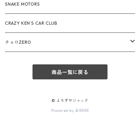
アウディ / Audi
SNAKE MOTORS
赤箱 - 絶版（廃盤）トミカ No.80-89
TLV - No. LV-80-89
TLVN - No. LV-50-59
ロータス / LOTUS
CRAZY KEN'S CAR CLUB
赤箱 - 絶版（廃盤）トミカ No.90-99
TLV - No. LV-90-99
TLVN - No. LV-60-69
三菱ふそう/ MITSUBISHI FUSO
チョロZERO
赤箱 - 絶版（廃盤）トミカ No.100-109
TLV - No. LV-100-109
TLVN - No. LV-70-79
コマツ / KOMATSU
チョロQZERO - No.Z-00-75
赤箱 - 絶版（廃盤）トミカ No.110-119
TLV - No. LV-110-119
TLVN - No. LV-80-89
商品一覧に戻る
チョロQZERO - No. Z-00-09
その他
あぶない刑事
赤箱 - 絶版（廃盤）トミカ No.120
TLV - No. LV-120-129
TLVN - No. LV-90-99
チョロQZERO - No. Z-10-19
フォード / Ford
西部警察
© よろずやジャック
TLV - No. LV-130-139
TLVN - No. LV-100-109
Powered by
チョロQZERO - No. Z-20-29
アバルト / ABARTH
TLV - No. LV-140-149
TLVN - No. LV-110-119
チョロQZERO - No. Z-30-39
TLV - No. LV-150-159
メルセデスベンツ / Mercedes-Benz