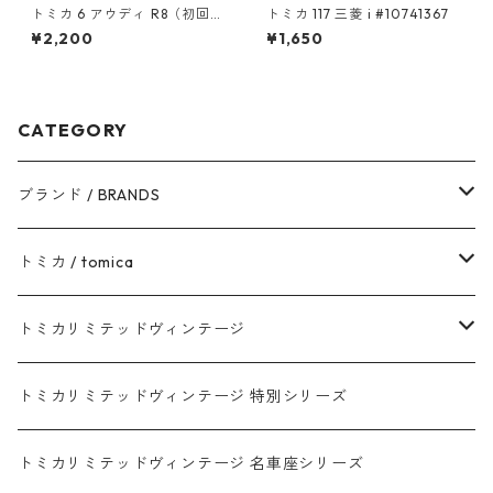
トミカ 6 アウディ R8（初回特
トミカ 117 三菱 i #10741367
別カラー）#10467441
¥2,200
¥1,650
CATEGORY
ブランド / BRANDS
トヨタ / TOYOTA
トミカ / tomica
ダイハツ / DAIHATSU
赤箱 - 現行トミカ
トミカリミテッドヴィンテージ
マツダ / MAZDA
赤箱 - 限定トミカ 初回特別カラー
TLV - NEW LINEUP
トミカリミテッドヴィンテージ 特別シリーズ
ホンダ / HONDA
赤箱 - 絶版（廃盤）トミカ No.1-120
TLV - No. LV-00-195
トミカリミテッドヴィンテージ 名車座シリーズ