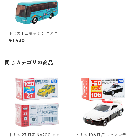
トミカ 1 三菱ふそう エアロク
イーン #10577669
¥1,430
同じカテゴリの商品
トミカ 27 日産 NV200 タクシ
トミカ 106 日産 フェアレディ
ー（初回特別仕様）#1087980
Z パトロールカー #10785699