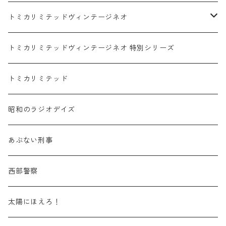
赤箱 - 絶版（廃盤）トミカ No.1-9
TLV - No. LV-00-09
日産 / NISSAN
赤箱 - 絶版（廃盤）ロングトミカ No.121-
TLV - 車種別
トミカリミテッドヴィンテージネオ
赤箱 - 絶版（廃盤）トミカ No.10-19
TLV - No. LV-10-19
乗用車
スバル / SUBARU
赤箱 - 車種別
TLVN - NEW LINEUP
トミカリミテッドヴィンテージネオ 特別シリーズ
赤箱 - 絶版（廃盤）トミカ No.20-29
TLV - No. LV-20-29
商用車・公用車
乗用車
スズキ / SUZUKI
TLVN - No. LV-00-219
トミカリミテッド
赤箱 - 絶版（廃盤）トミカ No.30-39
TLV - No. LV-30-39
建設車両・作業車
商用車・公用車
TLVN - No. LV-00-09
三菱 / MITSUBISHI
TLVN - 車種別
昭和のラジオデイズ
赤箱 - 絶版（廃盤）トミカ No.40-49
TLV - No. LV-40-49
その他
建設車両・作業車
TLVN - No. LV-10-19
乗用車
シボレー / Chevrolet
あぶない刑事
赤箱 - 絶版（廃盤）トミカ No.50-59
TLV - No. LV-50-59
その他
TLVN - No. LV-20-29
商用車・公用車
ビー・エム・ダブリュー / BMW
西部警察
赤箱 - 絶版（廃盤）トミカ No.60-69
TLV - No. LV-60-69
TLVN - No. LV-30-39
建設車両・作業車
レクサス / LEXUS
太陽にほえろ！
赤箱 - 絶版（廃盤）トミカ No.70-79
TLV - No. LV-70-79
TLVN - No. LV-40-49
その他