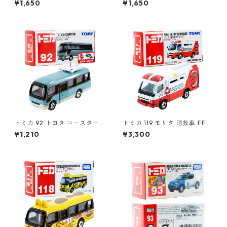
¥1,650
¥1,650
0
トミカ 92 トヨタ コースター
トミカ 119 モリタ 消救車 FFA-
#10716488
001 #10688686
¥1,210
¥3,300