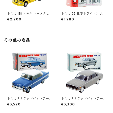
トミカ 118 トヨタ コースター
トミカ 93 三菱トライトン JA
幼稚園バス #10742265
Fロードサービスカー #10801
¥2,200
¥1,980
054
その他の商品
トミカリミテッドヴィンテー
トミカリミテッドヴィンテー
ジ LV-46b プリンス スカイラ
ジ LV-52b コロナ MARKⅡ 19
¥3,520
¥3,300
イン デラックス #10212751
00 デラックス #10213451