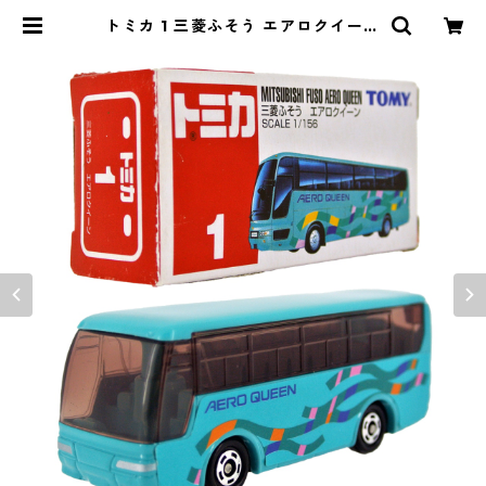
トミカ 1 三菱ふそう エアロクイーン
#10577669 | よろずやジャック