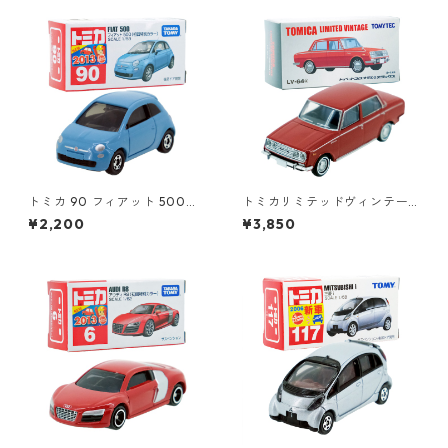
トミカ 90 フィアット 500
トミカリミテッドヴィンテー
（初回特別カラー）#1047108
ジ LV-64a トヨペット コロナ
¥2,200
¥3,850
0
1500 デラックス #10217138