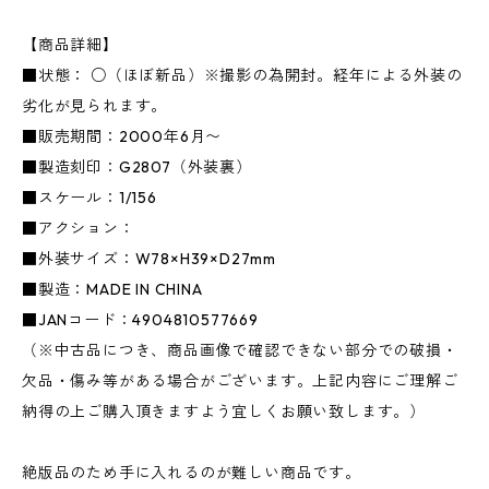
【商品詳細】
■状態： ○（ほぼ新品）※撮影の為開封。経年による外装の
劣化が見られます。
■販売期間：2000年6月〜
■製造刻印：G2807（外装裏）
■スケール：1/156
■アクション：
■外装サイズ：W78×H39×D27mm
■製造：MADE IN CHINA
■JANコード：4904810577669
（※中古品につき、商品画像で確認できない部分での破損・
欠品・傷み等がある場合がございます。上記内容にご理解ご
納得の上ご購入頂きますよう宜しくお願い致します。）
絶版品のため手に入れるのが難しい商品です。