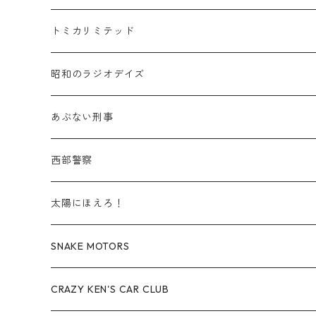
赤箱 - 絶版（廃盤）トミカ No.20-29
TLV - No. LV-20-29
商用車・公用車
乗用車
スズキ / SUZUKI
TLVN - No. LV-00-219
トミカリミテッド
赤箱 - 絶版（廃盤）トミカ No.30-39
TLV - No. LV-30-39
建設車両・作業車
商用車・公用車
TLVN - No. LV-00-09
三菱 / MITSUBISHI
TLVN - 車種別
昭和のラジオデイズ
赤箱 - 絶版（廃盤）トミカ No.40-49
TLV - No. LV-40-49
その他
建設車両・作業車
TLVN - No. LV-10-19
乗用車
シボレー / Chevrolet
あぶない刑事
赤箱 - 絶版（廃盤）トミカ No.50-59
TLV - No. LV-50-59
その他
TLVN - No. LV-20-29
商用車・公用車
ビー・エム・ダブリュー / BMW
西部警察
赤箱 - 絶版（廃盤）トミカ No.60-69
TLV - No. LV-60-69
TLVN - No. LV-30-39
建設車両・作業車
レクサス / LEXUS
太陽にほえろ！
赤箱 - 絶版（廃盤）トミカ No.70-79
TLV - No. LV-70-79
TLVN - No. LV-40-49
その他
アウディ / Audi
SNAKE MOTORS
赤箱 - 絶版（廃盤）トミカ No.80-89
TLV - No. LV-80-89
TLVN - No. LV-50-59
ロータス / LOTUS
CRAZY KEN'S CAR CLUB
赤箱 - 絶版（廃盤）トミカ No.90-99
TLV - No. LV-90-99
TLVN - No. LV-60-69