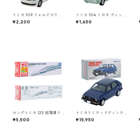
トミカ 109 フォルクスワー
トミカ 104 トヨタ ヴィッツ
ゲン ポロ（初回特別カラ
#10392507
¥2,200
¥1,650
ー）#10467380
ロングトミカ 125 超電導リ
トミカリミテッドヴィンテ
ニア L0系 #10824619
ージネオ LV-N71b フォルク
¥5,500
¥15,950
スワーゲン ゴルフⅡ CLi #3
6229971