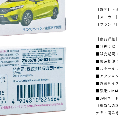
【新品】トミカ
【メーカー】タ
【ブランド
【商品詳細
■状態：◎
■販売期間：
■製造刻印：
■スケール：1
■アクショ
■外装サイズ：
■製造：MADE
■JANコード：
（※新品の
欠品・傷み