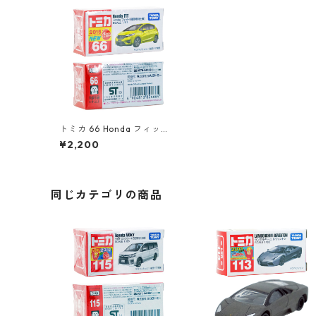
トミカ 66 Honda フィット
（初回特別仕様）#1082466
¥2,200
4
同じカテゴリの商品