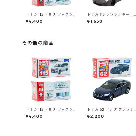
トミカ 115 トヨタ ヴォクシ
トミカ 113 ランボルギーニ
ー（初回特別仕様）#10801
レヴェントン #10359791
¥4,400
¥1,650
764
その他の商品
トミカ 115 トヨタ ヴォクシ
トミカ 62 マツダ アテンザ
ー（初回特別仕様）#10801
（初回特別カラー）#10474
¥4,400
¥2,200
764
715