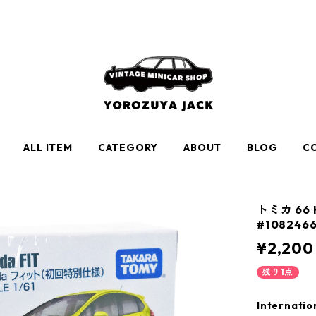
ALL ITEM
CATEGORY
ABOUT
BLOG
C
トミカ 66
#108246
¥2,200
残り1点
Internatio