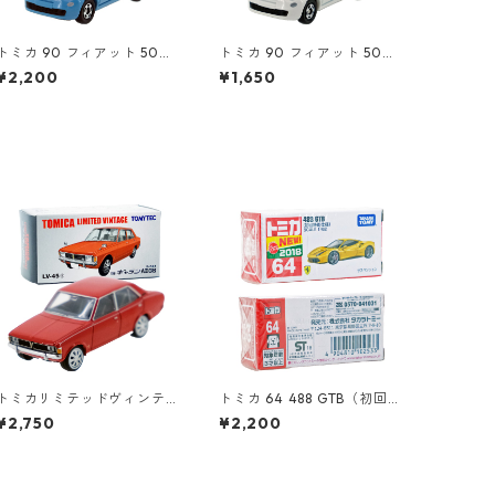
トミカ 90 フィアット 500
トミカ 90 フィアット 500
（初回特別カラー）#10471
#10471011
¥2,200
¥1,650
080
トミカリミテッドヴィンテ
トミカ 64 488 GTB（初回特
ージ LV-45a 三菱 ギャラン
別仕様）#10102533
¥2,750
¥2,200
AⅡGS #10212676