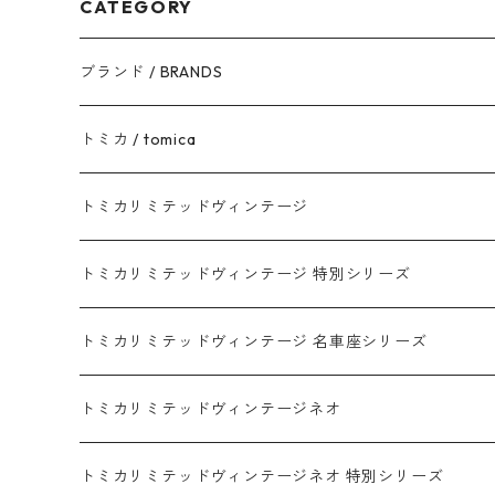
CATEGORY
ブランド / BRANDS
トヨタ / TOYOTA
トミカ / tomica
ダイハツ / DAIHATSU
赤箱 - 現行トミカ
トミカリミテッドヴィンテージ
マツダ / MAZDA
赤箱 - 限定トミカ 初回特別カラー
TLV - NEW LINEUP
トミカリミテッドヴィンテージ 特別シリーズ
ホンダ / HONDA
赤箱 - 絶版（廃盤）トミカ No.1-120
TLV - No. LV-00-195
トミカリミテッドヴィンテージ 名車座シリーズ
赤箱 - 絶版（廃盤）トミカ No.1-9
TLV - No. LV-00-09
日産 / NISSAN
赤箱 - 絶版（廃盤）ロングトミカ No.121-
TLV - 車種別
トミカリミテッドヴィンテージネオ
赤箱 - 絶版（廃盤）トミカ No.10-19
TLV - No. LV-10-19
乗用車
スバル / SUBARU
赤箱 - 車種別
TLVN - NEW LINEUP
トミカリミテッドヴィンテージネオ 特別シリーズ